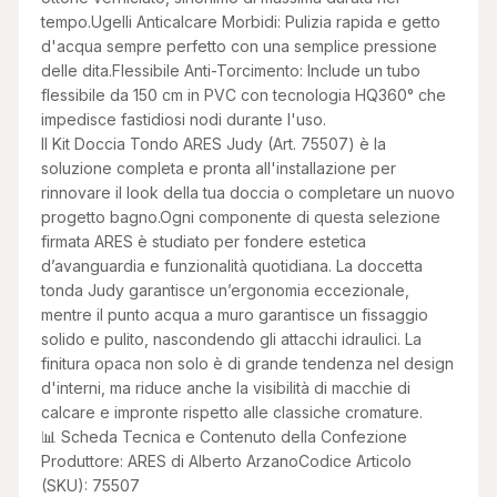
tempo.Ugelli Anticalcare Morbidi: Pulizia rapida e getto
d'acqua sempre perfetto con una semplice pressione
delle dita.Flessibile Anti-Torcimento: Include un tubo
flessibile da 150 cm in PVC con tecnologia HQ360° che
impedisce fastidiosi nodi durante l'uso.
Il Kit Doccia Tondo ARES Judy (Art. 75507) è la
soluzione completa e pronta all'installazione per
rinnovare il look della tua doccia o completare un nuovo
progetto bagno.Ogni componente di questa selezione
firmata ARES è studiato per fondere estetica
d’avanguardia e funzionalità quotidiana. La doccetta
tonda Judy garantisce un’ergonomia eccezionale,
mentre il punto acqua a muro garantisce un fissaggio
solido e pulito, nascondendo gli attacchi idraulici. La
finitura opaca non solo è di grande tendenza nel design
d'interni, ma riduce anche la visibilità di macchie di
calcare e impronte rispetto alle classiche cromature.
📊 Scheda Tecnica e Contenuto della Confezione
Produttore: ARES di Alberto ArzanoCodice Articolo
(SKU): 75507