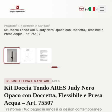
Prodotti
/
Rubinetteria e Sanitari
/
Kit Doccia Tondo ARES Judy Nero Opaco con Doccetta, Flessibile e
Presa Acqua – Art. 75507
IN EVIDENZA
RUBINETTERIA E SANITARI
ARES
IT
EN
DE
FR
ES
Kit Doccia Tondo ARES Judy Nero
+39 0827 64265
Opaco con Doccetta, Flessibile e Presa
VIA SPARANIELLI 3, NUSCO (AV)
Acqua – Art. 75507
Trasforma il tuo bagno in un'oasi di design contemporaneo