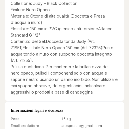
Collezione: Judy – Black Collection
Finitura: Nero Opaco
Materiale: Ottone di alta qualità (Doccetta e Presa
d'acqua a muro)
Flessibile: 150 cm in PVC igienico anti-torsioneAttacco:
Standard G 1/2"
Contenuto del Set:Doccetta tonda Judy (Art.
71851)Flessibile Nero Opaco 150 cm (Art. 72325)Punto
acqua tondo a muro con supporto doccetta integrato
(Art. 71255).
Pulizia quotidiana: Per mantenere la brillantezza del
nero opaco, pulisci i componenti solo con acqua e
sapone neutro usando un panno morbido. Non utilizzare
mai spugne abrasive, detergenti acidi, anticalcare
aggressivi o prodotti a base di candeggina.
Informazioni legali e sicurezza
Peso
1.5
kg
Email produttore
arespesaro@gmail.com