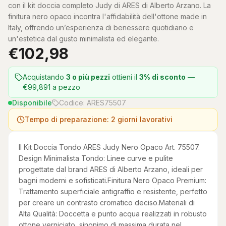
con il kit doccia completo Judy di ARES di Alberto Arzano. La
finitura nero opaco incontra l'affidabilità dell'ottone made in
Italy, offrendo un’esperienza di benessere quotidiano e
un'estetica dal gusto minimalista ed elegante.
€
102,98
Acquistando
3 o più pezzi
ottieni il
3% di sconto
—
€99,891 a pezzo
Disponibile
Codice
:
ARES75507
Tempo di preparazione: 2 giorni lavorativi
Il Kit Doccia Tondo ARES Judy Nero Opaco Art. 75507.
Design Minimalista Tondo: Linee curve e pulite
progettate dal brand ARES di Alberto Arzano, ideali per
bagni moderni e sofisticati.Finitura Nero Opaco Premium:
Trattamento superficiale antigraffio e resistente, perfetto
per creare un contrasto cromatico deciso.Materiali di
Alta Qualità: Doccetta e punto acqua realizzati in robusto
ottone verniciato, sinonimo di massima durata nel