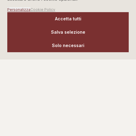
Personalizza
Cookie Policy
Accetta tutti
Salva selezione
Solo necessari
Angelo Napolillo SRL
DAL 1980 · NUSCO (AV)
Da oltre quarant'anni al fianco di famiglie e professionisti.
SEGUICI SUI SOCIAL
PAGINE
DOVE SIAMO
Via Sparanielli 3 — 83051
Home
Nusco (AV)
Chi siamo